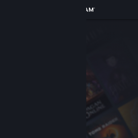
Войти
Магазин
Сообщество
Информация
Поддержка
Изменить язык
Скачать мобильное приложение Steam
Полная версия