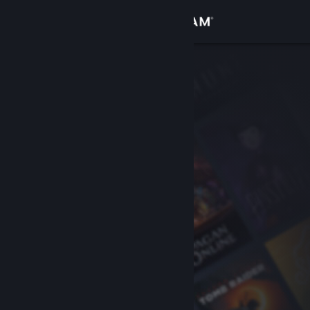
Войти
Магазин
Сообщество
Информация
Поддержка
Изменить язык
Скачать мобильное приложение Steam
Полная версия