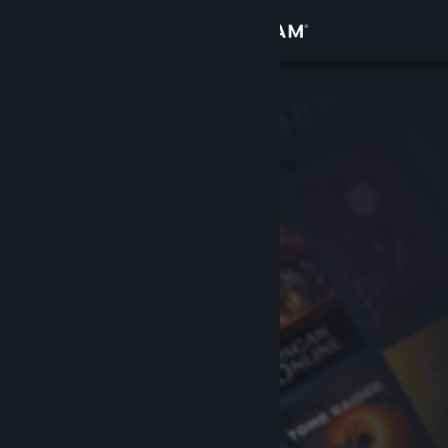
Войти
Магазин
Сообщество
Информация
Поддержка
Изменить язык
Скачать мобильное приложение Steam
Полная версия