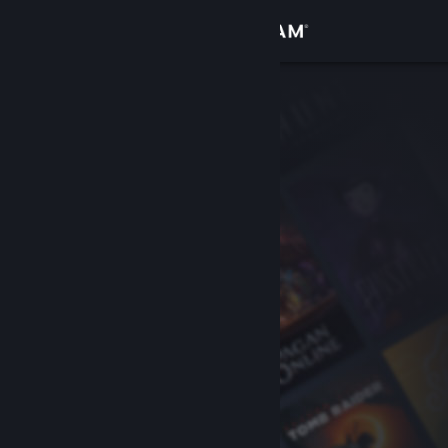
Войти
Магазин
Сообщество
Информация
Поддержка
Изменить язык
Скачать мобильное приложение Steam
Полная версия