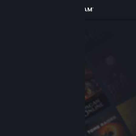
Войти
Магазин
Сообщество
Информация
Поддержка
Изменить язык
Скачать мобильное приложение Steam
Полная версия