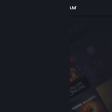
Войти
Магазин
Сообщество
Информация
Поддержка
Изменить язык
Скачать мобильное приложение Steam
Полная версия