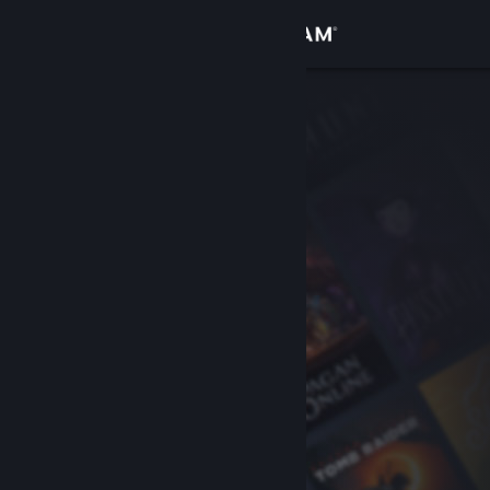
Войти
Магазин
Сообщество
Информация
Поддержка
Изменить язык
Скачать мобильное приложение Steam
Полная версия