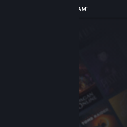
Войти
Магазин
Сообщество
Информация
Поддержка
Изменить язык
Скачать мобильное приложение Steam
Полная версия