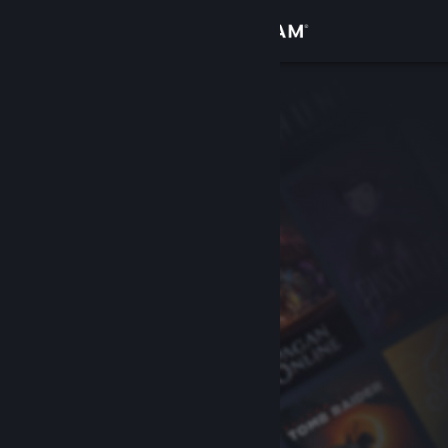
Войти
Магазин
Сообщество
Информация
Поддержка
Изменить язык
Скачать мобильное приложение Steam
Полная версия