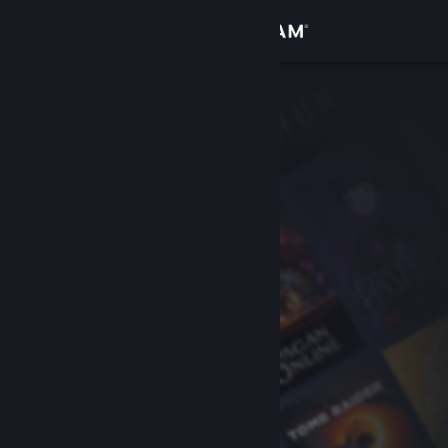
Войти
Магазин
Сообщество
Информация
Поддержка
Изменить язык
Скачать мобильное приложение Steam
Полная версия