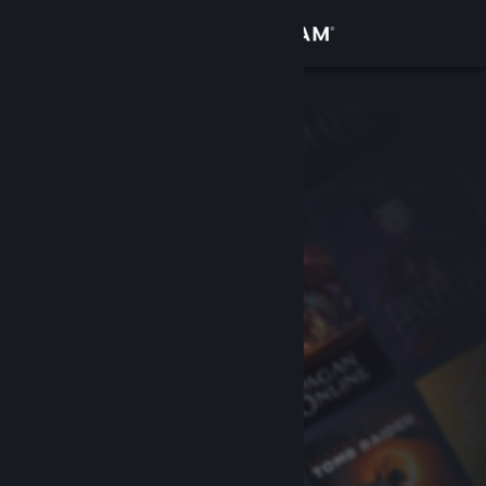
Войти
Магазин
Сообщество
Информация
Поддержка
Изменить язык
Скачать мобильное приложение Steam
Полная версия