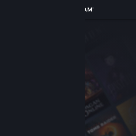
Войти
Магазин
Сообщество
Информация
Поддержка
Изменить язык
Скачать мобильное приложение Steam
Полная версия