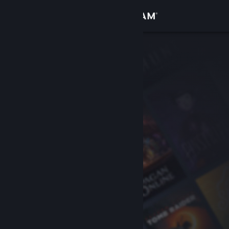
Войти
Магазин
Сообщество
Информация
Поддержка
Изменить язык
Скачать мобильное приложение Steam
Полная версия