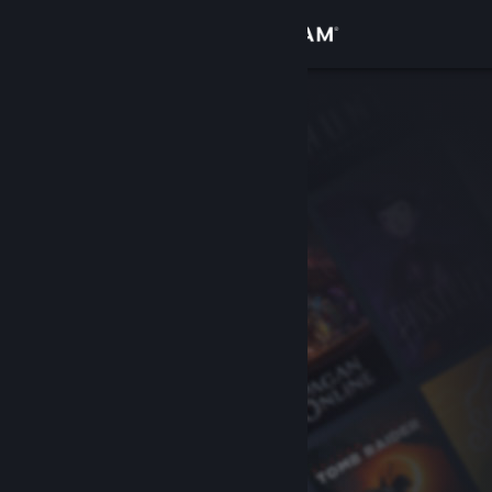
Войти
Магазин
Сообщество
Информация
Поддержка
Изменить язык
Скачать мобильное приложение Steam
Полная версия