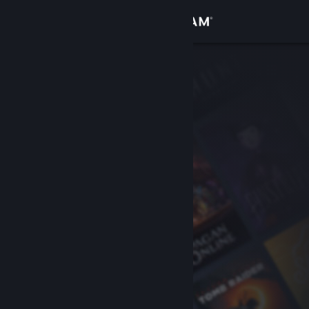
Войти
Магазин
Сообщество
Информация
Поддержка
Изменить язык
Скачать мобильное приложение Steam
Полная версия