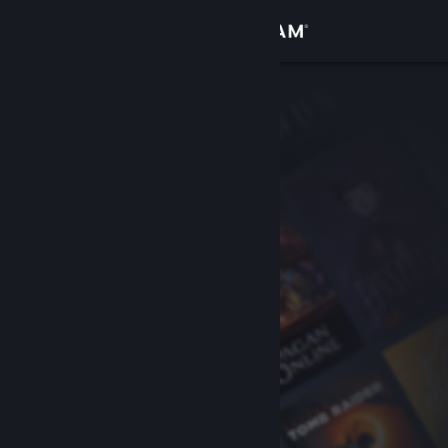
Войти
Магазин
Сообщество
Информация
Поддержка
Изменить язык
Скачать мобильное приложение Steam
Полная версия