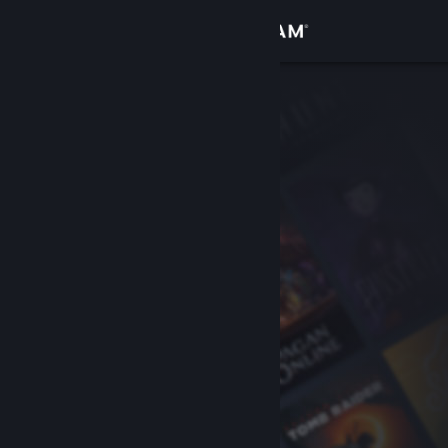
Войти
Магазин
Сообщество
Информация
Поддержка
Изменить язык
Скачать мобильное приложение Steam
Полная версия