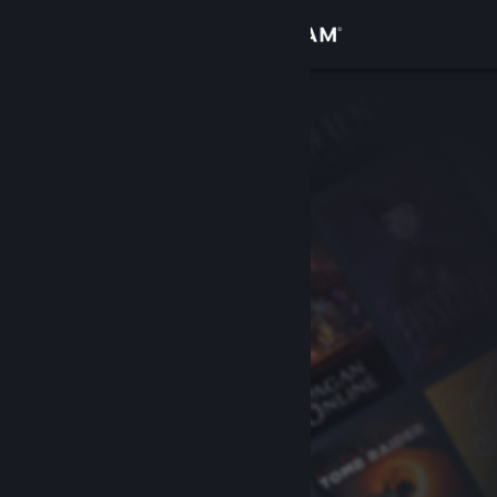
Войти
Магазин
Сообщество
Информация
Поддержка
Изменить язык
Скачать мобильное приложение Steam
Полная версия