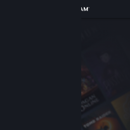
Войти
Магазин
Сообщество
Информация
Поддержка
Изменить язык
Скачать мобильное приложение Steam
Полная версия