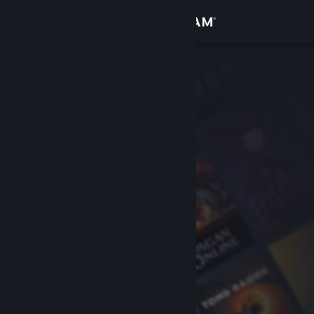
Войти
Магазин
Сообщество
Информация
Поддержка
Изменить язык
Скачать мобильное приложение Steam
Полная версия