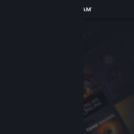
Войти
Магазин
Сообщество
Информация
Поддержка
Изменить язык
Скачать мобильное приложение Steam
Полная версия