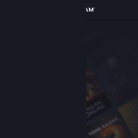
Войти
Магазин
Сообщество
Информация
Поддержка
Изменить язык
Скачать мобильное приложение Steam
Полная версия