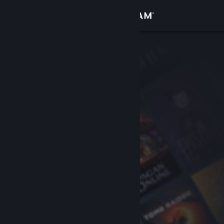
Войти
Магазин
Сообщество
Информация
Поддержка
Изменить язык
Скачать мобильное приложение Steam
Полная версия