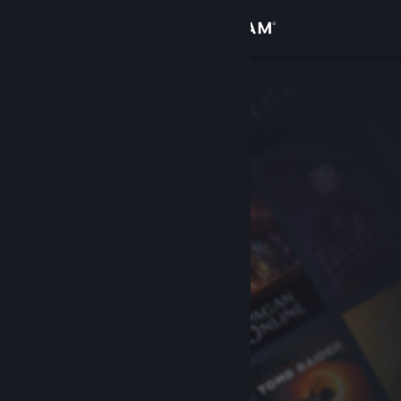
Войти
Магазин
Сообщество
Информация
Поддержка
Изменить язык
Скачать мобильное приложение Steam
Полная версия