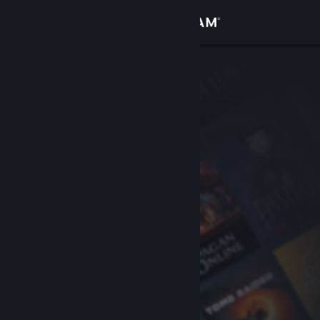
Войти
Магазин
Сообщество
Информация
Поддержка
Изменить язык
Скачать мобильное приложение Steam
Полная версия