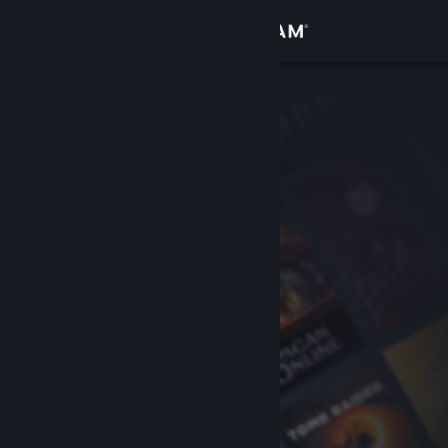
Войти
Магазин
Сообщество
Информация
Поддержка
Изменить язык
Скачать мобильное приложение Steam
Полная версия