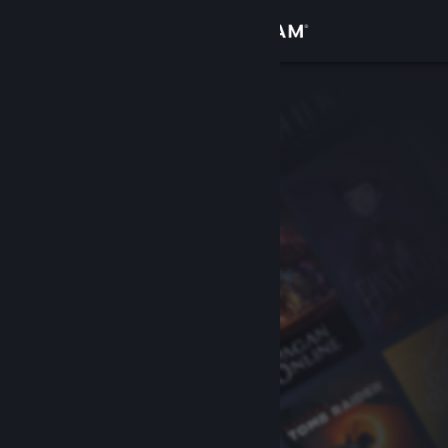
Войти
Магазин
Сообщество
Информация
Поддержка
Изменить язык
Скачать мобильное приложение Steam
Полная версия