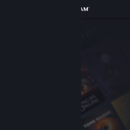
Войти
Магазин
Сообщество
Информация
Поддержка
Изменить язык
Скачать мобильное приложение Steam
Полная версия