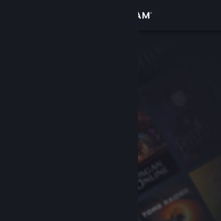
Войти
Магазин
Сообщество
Информация
Поддержка
Изменить язык
Скачать мобильное приложение Steam
Полная версия