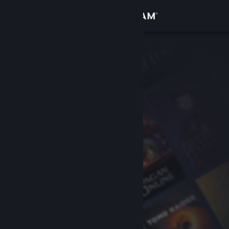
Войти
Магазин
Сообщество
Информация
Поддержка
Изменить язык
Скачать мобильное приложение Steam
Полная версия