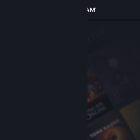
Войти
Магазин
Сообщество
Информация
Поддержка
Изменить язык
Скачать мобильное приложение Steam
Полная версия