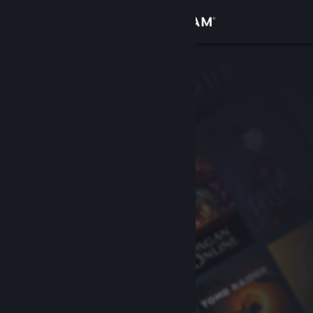
Войти
Магазин
Сообщество
Информация
Поддержка
Изменить язык
Скачать мобильное приложение Steam
Полная версия