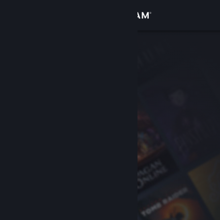
Войти
Магазин
Сообщество
Информация
Поддержка
Изменить язык
Скачать мобильное приложение Steam
Полная версия