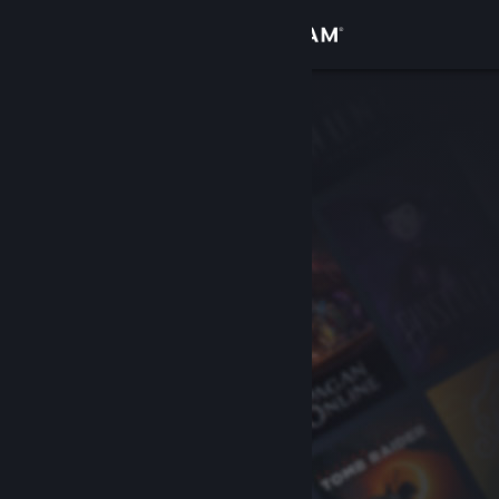
Войти
Магазин
Сообщество
Информация
Поддержка
Изменить язык
Скачать мобильное приложение Steam
Полная версия