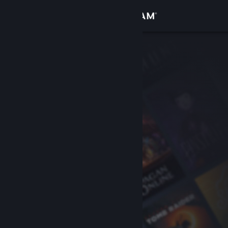
Войти
Магазин
Сообщество
Информация
Поддержка
Изменить язык
Скачать мобильное приложение Steam
Полная версия