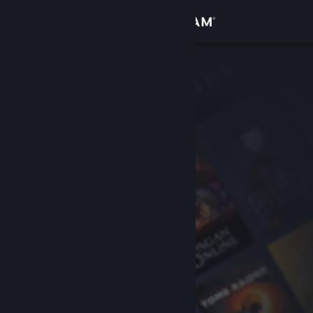
Войти
Магазин
Сообщество
Информация
Поддержка
Изменить язык
Скачать мобильное приложение Steam
Полная версия