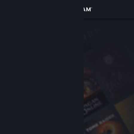
Войти
Магазин
Сообщество
Информация
Поддержка
Изменить язык
Скачать мобильное приложение Steam
Полная версия