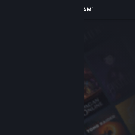
Войти
Магазин
Сообщество
Информация
Поддержка
Изменить язык
Скачать мобильное приложение Steam
Полная версия