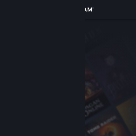
Войти
Магазин
Сообщество
Информация
Поддержка
Изменить язык
Скачать мобильное приложение Steam
Полная версия