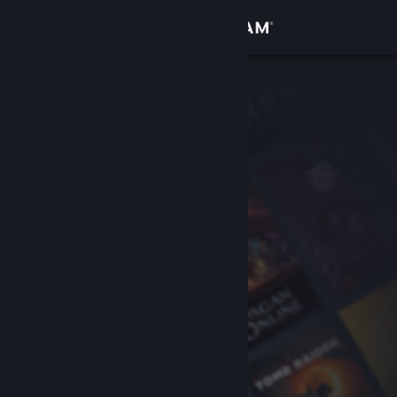
Войти
Магазин
Сообщество
Информация
Поддержка
Изменить язык
Скачать мобильное приложение Steam
Полная версия