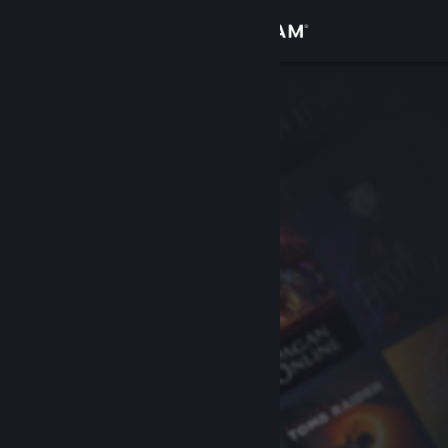
Войти
Магазин
Сообщество
Информация
Поддержка
Изменить язык
Скачать мобильное приложение Steam
Полная версия