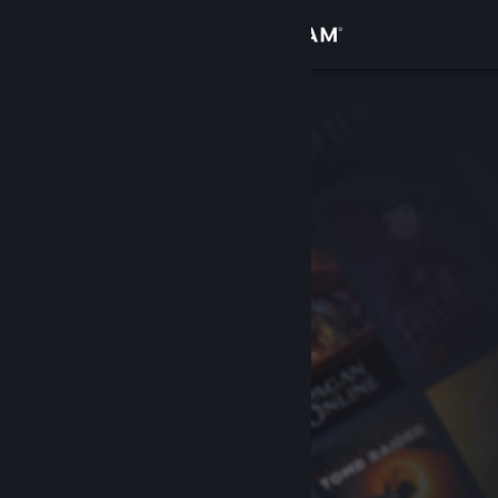
Войти
Магазин
Сообщество
Информация
Поддержка
Изменить язык
Скачать мобильное приложение Steam
Полная версия