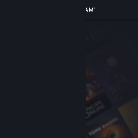
Войти
Магазин
Сообщество
Информация
Поддержка
Изменить язык
Скачать мобильное приложение Steam
Полная версия