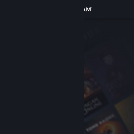
Войти
Магазин
Сообщество
Информация
Поддержка
Изменить язык
Скачать мобильное приложение Steam
Полная версия