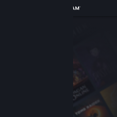
Войти
Магазин
Сообщество
Информация
Поддержка
Изменить язык
Скачать мобильное приложение Steam
Полная версия