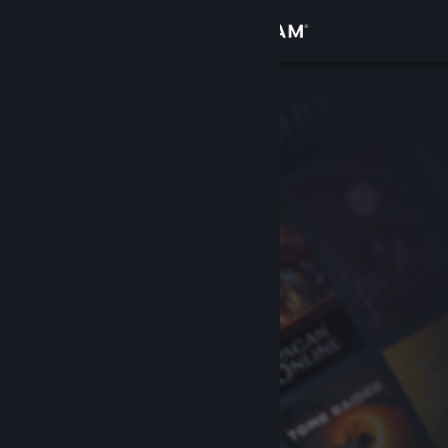
Войти
Магазин
Сообщество
Информация
Поддержка
Изменить язык
Скачать мобильное приложение Steam
Полная версия