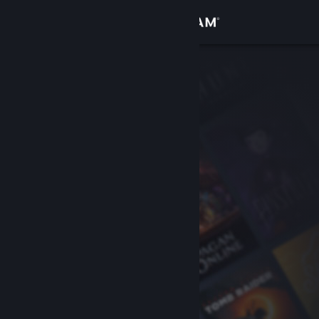
Войти
Магазин
Сообщество
Информация
Поддержка
Изменить язык
Скачать мобильное приложение Steam
Полная версия