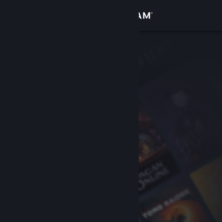
Войти
Магазин
Сообщество
Информация
Поддержка
Изменить язык
Скачать мобильное приложение Steam
Полная версия