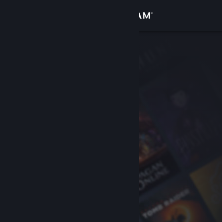
Войти
Магазин
Сообщество
Информация
Поддержка
Изменить язык
Скачать мобильное приложение Steam
Полная версия