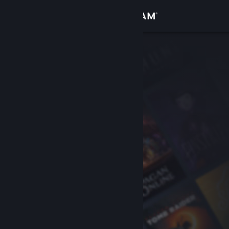
Войти
Магазин
Сообщество
Информация
Поддержка
Изменить язык
Скачать мобильное приложение Steam
Полная версия